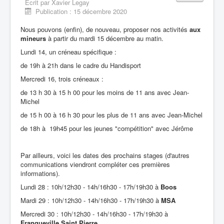
Écrit par
Xavier Legay
Liens
Publication : 15 décembre 2020
Contacts
Nous pouvons (enfin), de nouveau, proposer nos activités
aux
mineurs
à partir du mardi 15 décembre au matin.
Evènements
Lundi 14, un créneau spécifique :
Archives
de 19h à 21h dans le cadre du Handisport
Mercredi 16, trois créneaux :
de 13 h 30 à 15 h 00 pour les moins de 11 ans avec Jean-
Michel
de 15 h 00 à 16 h 30 pour les plus de 11 ans avec Jean-Michel
de 18h à 19h45 pour les jeunes "compétition" avec Jérôme
Par ailleurs, voici les dates des prochains stages (d'autres
communications viendront compléter ces premières
informations).
Lundi 28 : 10h/12h30 - 14h/16h30 - 17h/19h30 à
Boos
Mardi 29 : 10h/12h30 - 14h/16h30 - 17h/19h30 à
MSA
Mercredi 30 : 10h/12h30 - 14h/16h30 - 17h/19h30 à
Franqueville Saint Pierre