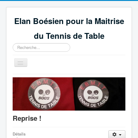
Elan Boésien pour la Maitrise
du Tennis de Table
Rechercher
Basculer
la
navigation
Accueil
Association
Compétitions
GEPNETT
Reprise !
Partenaires
Technique et règlement
Détails