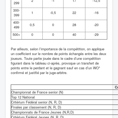
2
-1
17
-12,5
299
300-
1
-0,5
22
-16
399
400-
0,5
0
28
-20
499
500+
0
0
40
-29
Par ailleurs, selon l’importance de la compétition, on applique
un coefficient sur le nombre de points échangés entre les deux
joueurs. Toute partie jouée dans le cadre d’une compétition
figurant dans le tableau ci-après, provoque un transfert de
points entre le perdant et le gagnant sauf en cas d’un WO*
confirmé et justifié par le juge-arbitre.
C
Championnat de France senior (N)
Top 12 National
Critérium Fédéral senior (N, R, D)
Finales par classement (N, R, D)
Championnats de France Jeunes (N,R,D)
Critérium Fédéral Jeunes (N, R, D)