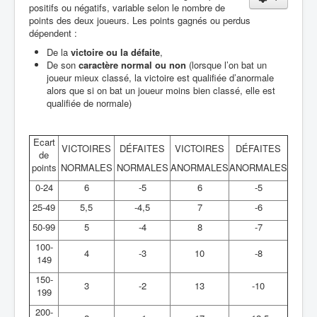
Liens
positifs ou négatifs, variable selon le nombre de
points des deux joueurs. Les points gagnés ou perdus
Contacts
dépendent :
De la
victoire ou la défaite
,
Evènements
De son
caractère normal ou non
(lorsque l’on bat un
joueur mieux classé, la victoire est qualifiée d’anormale
Archives
alors que si on bat un joueur moins bien classé, elle est
qualifiée de normale)
Ecart
VICTOIRES
DÉFAITES
VICTOIRES
DÉFAITES
de
points
NORMALES
NORMALES
ANORMALES
ANORMALES
0-24
6
-5
6
-5
25-49
5,5
-4,5
7
-6
50-99
5
-4
8
-7
100-
4
-3
10
-8
149
150-
3
-2
13
-10
199
200-