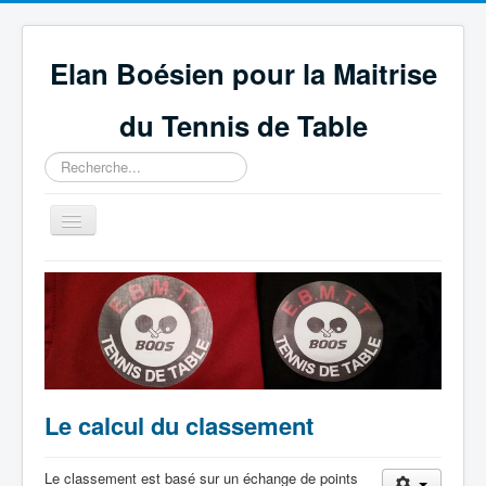
Elan Boésien pour la Maitrise
du Tennis de Table
Rechercher
Basculer
la
navigation
Accueil
Association
Compétitions
GEPNETT
Le calcul du classement
Partenaires
Technique et règlement
Le classement est basé sur un échange de points