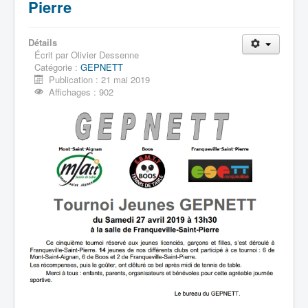
Pierre
Détails
Écrit par
Olivier Dessenne
Catégorie :
GEPNETT
Publication : 21 mai 2019
Affichages : 902