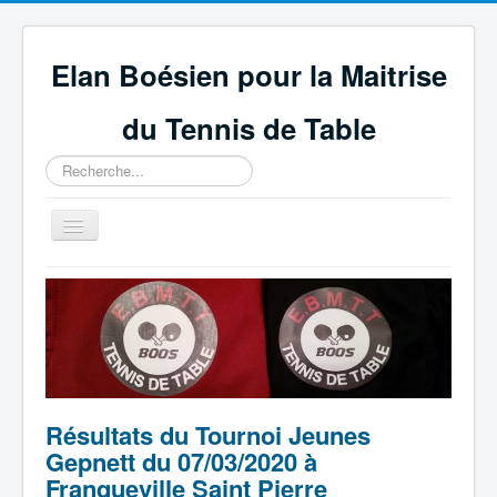
Elan Boésien pour la Maitrise
du Tennis de Table
Rechercher
Basculer
la
navigation
Accueil
Association
Compétitions
GEPNETT
Résultats du Tournoi Jeunes
Partenaires
Gepnett du 07/03/2020 à
Technique et règlement
Franqueville Saint Pierre