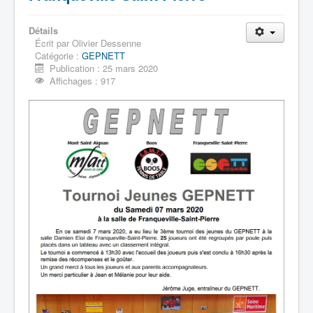
Liens
Contacts
Détails
Écrit par
Olivier Dessenne
Evènements
Catégorie :
GEPNETT
Publication : 25 mars 2020
Archives
Affichages : 917