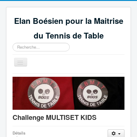
Elan Boésien pour la Maitrise
du Tennis de Table
Rechercher
Basculer
la
navigation
Accueil
Association
Compétitions
GEPNETT
Challenge MULTISET KIDS
Partenaires
Technique et règlement
Détails