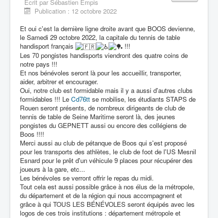
Écrit par
Sébastien Empis
Liens
Publication : 12 octobre 2022
Contacts
Et oui c'est la dernière ligne droite avant que BOOS devienne,
le Samedi 29 octobre 2022, la capitale du tennis de table
Evènements
handisport français
!!!
Archives
Les 70 pongistes handisports viendront des quatre coins de
notre pays !!!
Et nos bénévoles seront là pour les accueillir, transporter,
aider, arbitrer et encourager.
Oui, notre club est formidable mais il y a aussi d'autres clubs
formidables !!! Le
Cd76tt
se mobilise, les étudiants STAPS de
Rouen seront présents, de nombreux dirigeants de club de
tennis de table de Seine Maritime seront là, des jeunes
pongistes du GEPNETT aussi ou encore des collégiens de
Boos !!!!
Merci aussi au club de pétanque de Boos qui s'est proposé
pour les transports des athlètes, le club de foot de l'US Mesnil
Esnard pour le prêt d'un véhicule 9 places pour récupérer des
joueurs à la gare, etc...
Les bénévoles se verront offrir le repas du midi.
Tout cela est aussi possible grâce à nos élus de la métropole,
du département et de la région qui nous accompagnent et
grâce à qui TOUS LES BÉNÉVOLES seront équipés avec les
logos de ces trois institutions : département métropole et