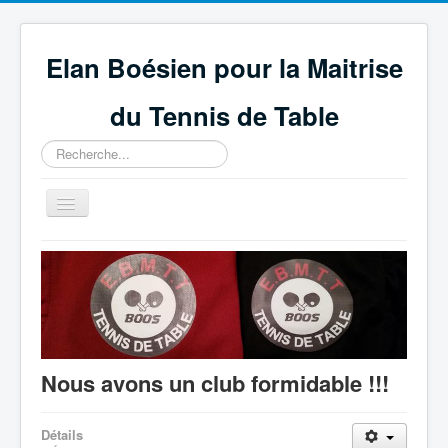
Elan Boésien pour la Maitrise
du Tennis de Table
Rechercher
Basculer
la
navigation
Accueil
Association
Compétitions
GEPNETT
Nous avons un club formidable !!!
Partenaires
Technique et règlement
Détails