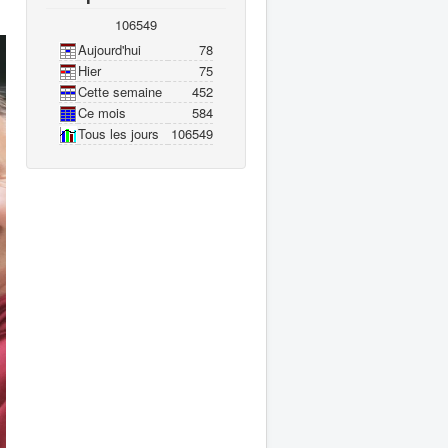
106549
Aujourd'hui
78
Hier
75
Cette semaine
452
Ce mois
584
Tous les jours
106549