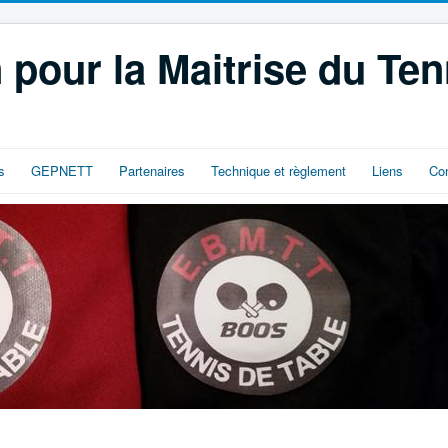
 pour la Maitrise du Ten
s
GEPNETT
Partenaires
Technique et règlement
Liens
Co