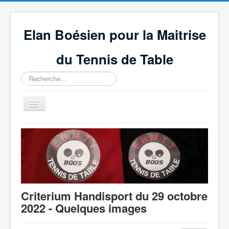
Elan Boésien pour la Maitrise
du Tennis de Table
Rechercher
Basculer
la
navigation
Accueil
Association
Compétitions
GEPNETT
Criterium Handisport du 29 octobre
Partenaires
2022 - Quelques images
Technique et règlement