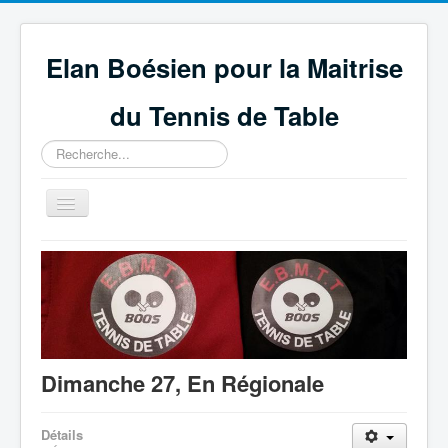
Elan Boésien pour la Maitrise
du Tennis de Table
Rechercher
Basculer
la
navigation
Accueil
Association
Compétitions
GEPNETT
Dimanche 27, En Régionale
Partenaires
Technique et règlement
Détails