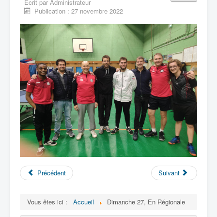
Écrit par
Administrateur
Liens
Publication : 27 novembre 2022
Contacts
Evènements
Archives
Précédent
Suivant
Vous êtes ici :
Accueil
Dimanche 27, En Régionale