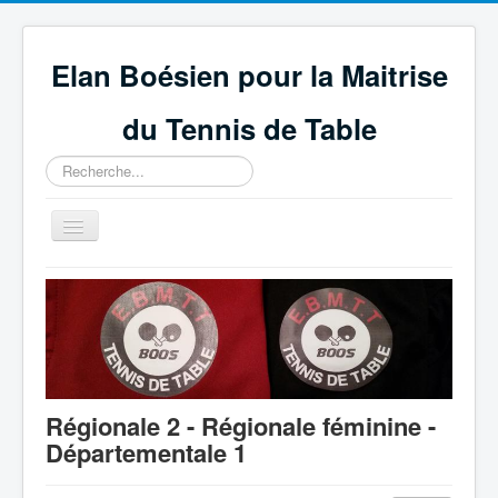
Elan Boésien pour la Maitrise
du Tennis de Table
Rechercher
Basculer
la
navigation
Accueil
Association
Compétitions
GEPNETT
Régionale 2 - Régionale féminine -
Partenaires
Départementale 1
Technique et règlement