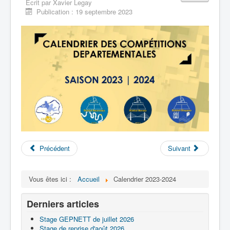
Écrit par
Xavier Legay
Liens
Publication : 19 septembre 2023
Contacts
Evènements
Archives
Précédent
Suivant
Vous êtes ici :
Accueil
Calendrier 2023-2024
Derniers articles
Stage GEPNETT de juillet 2026
Stage de reprise d'août 2026