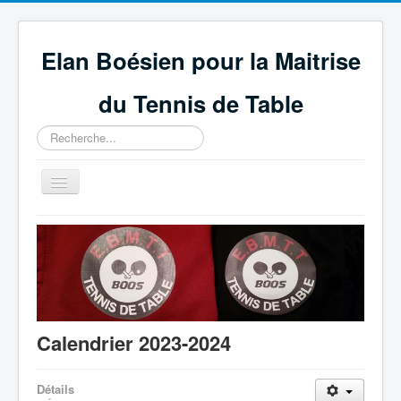
Elan Boésien pour la Maitrise
du Tennis de Table
Rechercher
Basculer
la
navigation
Accueil
Association
Compétitions
GEPNETT
Calendrier 2023-2024
Partenaires
Technique et règlement
Détails