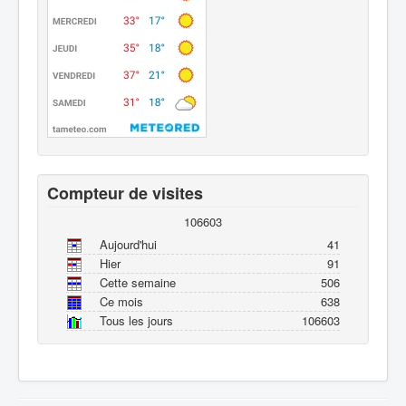
Compteur de visites
106603
Aujourd'hui
41
Hier
91
Cette semaine
506
Ce mois
638
Tous les jours
106603