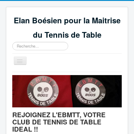
Elan Boésien pour la Maitrise
du Tennis de Table
Rechercher
Basculer
la
navigation
Accueil
Association
Compétitions
GEPNETT
REJOIGNEZ L'EBMTT, VOTRE
Partenaires
CLUB DE TENNIS DE TABLE
Technique et règlement
IDEAL !!