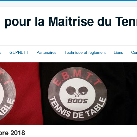
 pour la Maitrise du Ten
s
GEPNETT
Partenaires
Technique et règlement
Liens
Co
re 2018