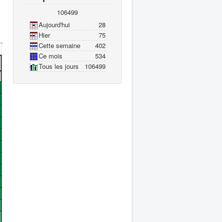
106499
Aujourd'hui
28
Hier
75
Cette semaine
402
Ce mois
534
Tous les jours
106499