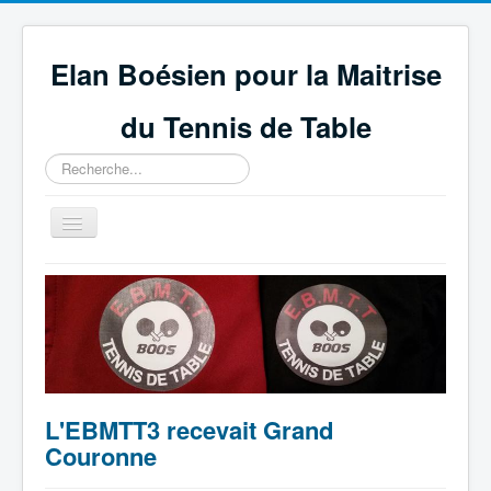
Elan Boésien pour la Maitrise
du Tennis de Table
Rechercher
Basculer
la
navigation
Accueil
Association
Compétitions
GEPNETT
L'EBMTT3 recevait Grand
Partenaires
Couronne
Technique et règlement