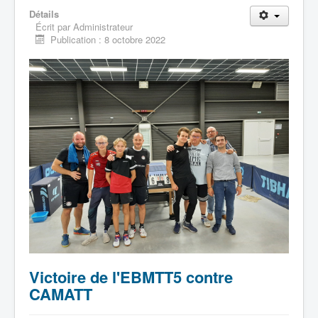
Liens
Détails
Écrit par
Administrateur
Contacts
Publication : 8 octobre 2022
Evènements
Archives
Victoire de l'EBMTT5 contre
CAMATT