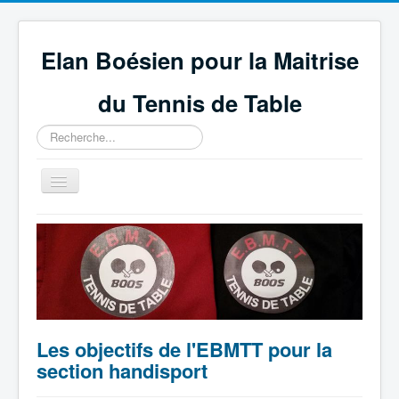
Elan Boésien pour la Maitrise
du Tennis de Table
Rechercher
Basculer
la
navigation
Accueil
Association
Compétitions
GEPNETT
Les objectifs de l'EBMTT pour la
Partenaires
section handisport
Technique et règlement