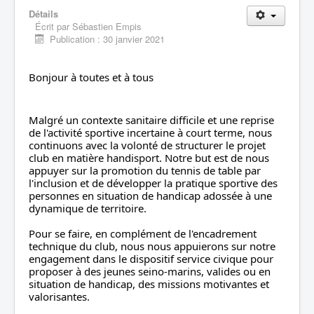
Liens
Détails
Écrit par
Sébastien Empis
Contacts
Publication : 30 janvier 2021
Evènements
Bonjour à toutes et à tous
Archives
Malgré un contexte sanitaire difficile et une reprise 
de l'activité sportive incertaine à court terme, nous 
continuons avec la volonté de structurer le projet 
club en matière handisport. Notre but est de nous 
appuyer sur la promotion du tennis de table par 
l'inclusion et de développer la pratique sportive des 
personnes en situation de handicap adossée à une 
dynamique de territoire.
Pour se faire, en complément de l'encadrement 
technique du club, nous nous appuierons sur notre 
engagement dans le dispositif service civique pour 
proposer à des jeunes seino-marins, valides ou en 
situation de handicap, des missions motivantes et 
valorisantes.