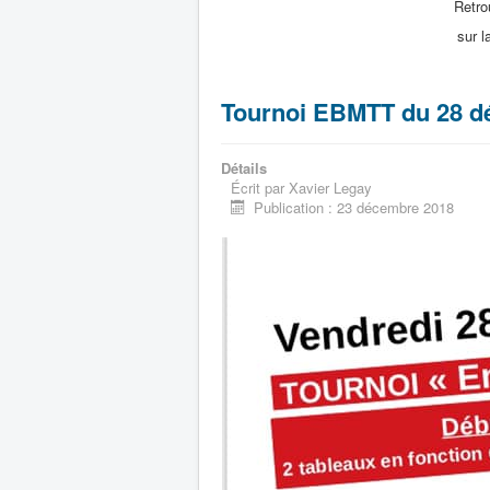
Retro
sur 
Tournoi EBMTT du 28 d
Détails
Écrit par
Xavier Legay
Publication : 23 décembre 2018