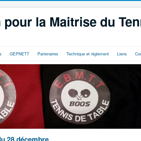
 pour la Maitrise du Ten
s
GEPNETT
Partenaires
Technique et règlement
Liens
Co
du 28 décembre