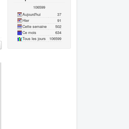
106599
Aujourd'hui
37
Hier
91
Cette semaine
502
Ce mois
634
Tous les jours
106599